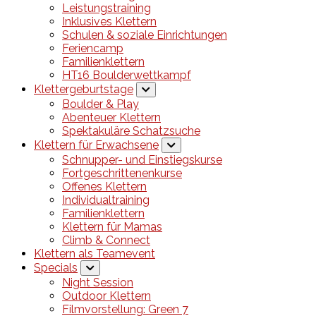
Leistungstraining
Inklusives Klettern
Schulen & soziale Einrichtungen
Feriencamp
Familienklettern
HT16 Boulderwettkampf
Klettergeburtstage
Boulder & Play
Abenteuer Klettern
Spektakuläre Schatzsuche
Klettern für Erwachsene
Schnupper- und Einstiegskurse
Fortgeschrittenenkurse
Offenes Klettern
Individualtraining
Familienklettern
Klettern für Mamas
Climb & Connect
Klettern als Teamevent
Specials
Night Session
Outdoor Klettern
Filmvorstellung: Green 7