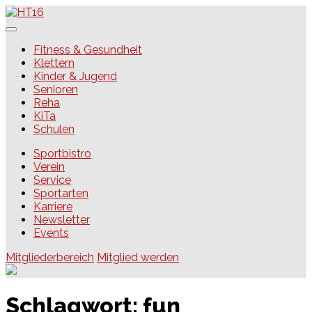
Skip
to
content
HT16
Fitness & Gesundheit
Klettern
Kinder & Jugend
Senioren
Reha
KiTa
Schulen
Sportbistro
Verein
Service
Sportarten
Karriere
Newsletter
Events
Mitgliederbereich
Mitglied werden
Schlagwort:
fun