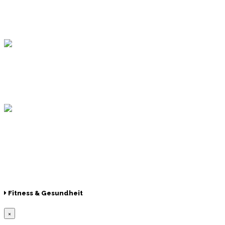
Topsport
Hamburger Sportbund
Lotto
© 2026 Hamburger Turnerschaft von 1816
Fitness & Gesundheit
×