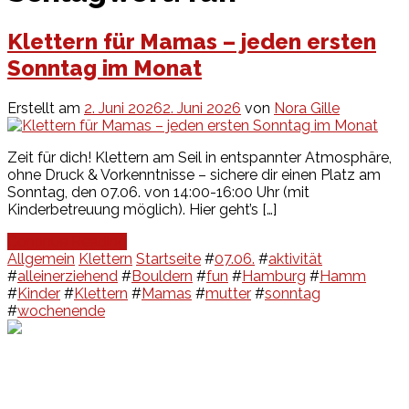
Klettern für Mamas – jeden ersten
Sonntag im Monat
Erstellt am
2. Juni 2026
2. Juni 2026
von
Nora Gille
Zeit für dich! Klettern am Seil in entspannter Atmosphäre,
ohne Druck & Vorkenntnisse – sichere dir einen Platz am
Sonntag, den 07.06. von 14:00-16:00 Uhr (mit
Kinderbetreuung möglich). Hier geht’s […]
Continue Reading
Allgemein
Klettern
Startseite
#
07.06.
#
aktivität
#
alleinerziehend
#
Bouldern
#
fun
#
Hamburg
#
Hamm
#
Kinder
#
Klettern
#
Mamas
#
mutter
#
sonntag
#
wochenende
Events
Unsere Events